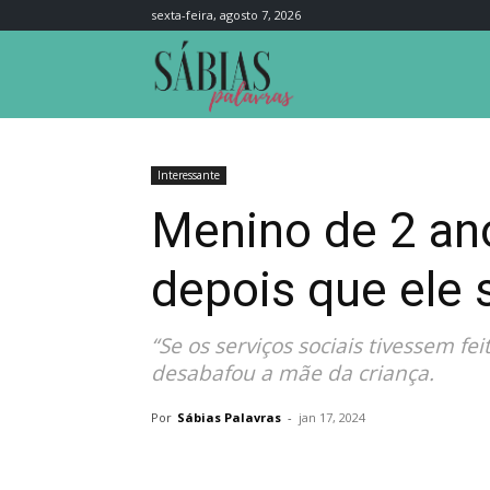
sexta-feira, agosto 7, 2026
Sábias
Palavras
Interessante
Menino de 2 an
depois que ele 
“Se os serviços sociais tivessem fe
desabafou a mãe da criança.
Por
Sábias Palavras
-
jan 17, 2024
Compartilhar