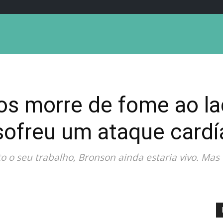
os morre de fome ao la
sofreu um ataque cardí
ito o seu trabalho, Bronson ainda estaria vivo. Mas