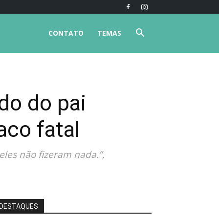
CONTATO
TEMAS
do do pai
aco fatal
 eles não fizeram nada.”,
DESTAQUES