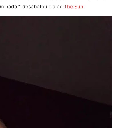
ram nada.”, desabafou ela ao
The Sun
.