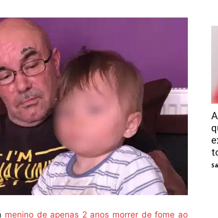
A
q
e
t
Sá
um
menino de apenas 2 anos morrer de fome ao