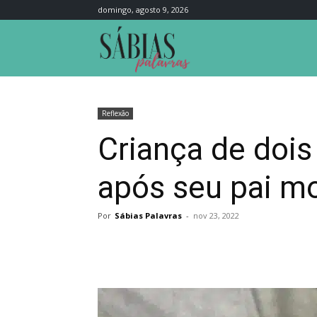
domingo, agosto 9, 2026
Sábias
Palavras
Reflexão
Criança de dois
após seu pai m
Por
Sábias Palavras
-
nov 23, 2022
Compartilhar