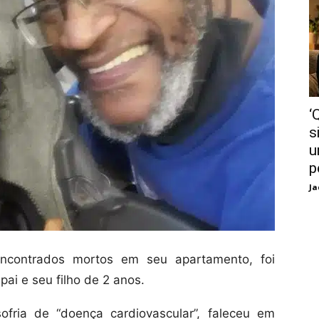
‘
s
u
p
Ja
contrados mortos em seu apartamento, foi
ai e seu filho de 2 anos.
fria de “doença cardiovascular”, faleceu em