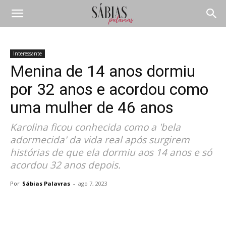
Interessante
Menina de 14 anos dormiu
por 32 anos e acordou como
uma mulher de 46 anos
Karolina ficou conhecida como a 'bela
adormecida' da vida real após surgirem
histórias de que ela dormiu aos 14 anos e só
acordou 32 anos depois.
Por
Sábias Palavras
-
ago 7, 2023
Compartilhar