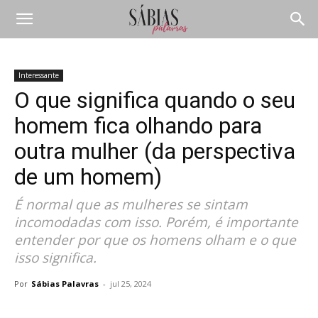
Interessante
O que significa quando o seu
homem fica olhando para
outra mulher (da perspectiva
de um homem)
É normal que as mulheres se sintam
incomodadas com isso. Porém, é importante
entender por que os homens olham e o que
isso significa.
Por
Sábias Palavras
-
jul 25, 2024
Compartilhar