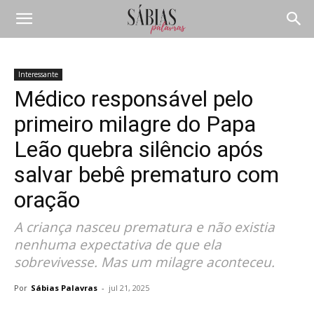
Interessante
Médico responsável pelo
primeiro milagre do Papa
Leão quebra silêncio após
salvar bebê prematuro com
oração
A criança nasceu prematura e não existia
nenhuma expectativa de que ela
sobrevivesse. Mas um milagre aconteceu.
Por
Sábias Palavras
-
jul 21, 2025