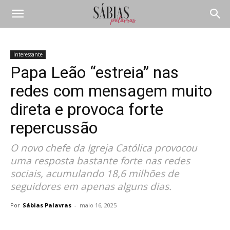
Interessante
Papa Leão “estreia” nas
redes com mensagem muito
direta e provoca forte
repercussão
O novo chefe da Igreja Católica provocou
uma resposta bastante forte nas redes
sociais, acumulando 18,6 milhões de
seguidores em apenas alguns dias.
Por
Sábias Palavras
-
maio 16, 2025
Compartilhar