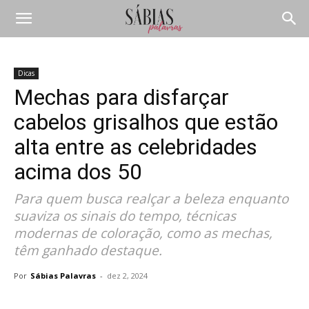
Dicas
Mechas para disfarçar
cabelos grisalhos que estão
alta entre as celebridades
acima dos 50
Para quem busca realçar a beleza enquanto
suaviza os sinais do tempo, técnicas
modernas de coloração, como as mechas,
têm ganhado destaque.
Por
Sábias Palavras
-
dez 2, 2024
Compartilhar