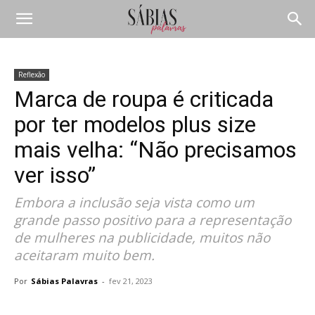
Reflexão
Marca de roupa é criticada
por ter modelos plus size
mais velha: “Não precisamos
ver isso”
Embora a inclusão seja vista como um
grande passo positivo para a representação
de mulheres na publicidade, muitos não
aceitaram muito bem.
Por
Sábias Palavras
-
fev 21, 2023
Compartilhar