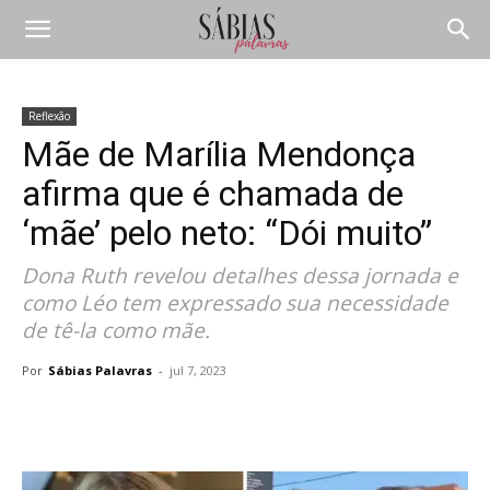
Reflexão
Mãe de Marília Mendonça
afirma que é chamada de
‘mãe’ pelo neto: “Dói muito”
Dona Ruth revelou detalhes dessa jornada e
como Léo tem expressado sua necessidade
de tê-la como mãe.
Por
Sábias Palavras
-
jul 7, 2023
Compartilhar