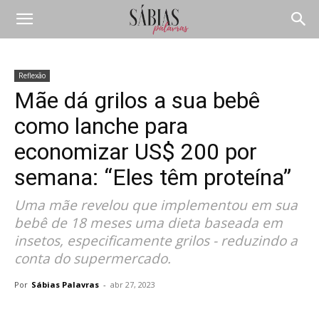
Reflexão
Mãe dá grilos a sua bebê
como lanche para
economizar US$ 200 por
semana: “Eles têm proteína”
Uma mãe revelou que implementou em sua
bebê de 18 meses uma dieta baseada em
insetos, especificamente grilos - reduzindo a
conta do supermercado.
Por
Sábias Palavras
-
abr 27, 2023
Compartilhar