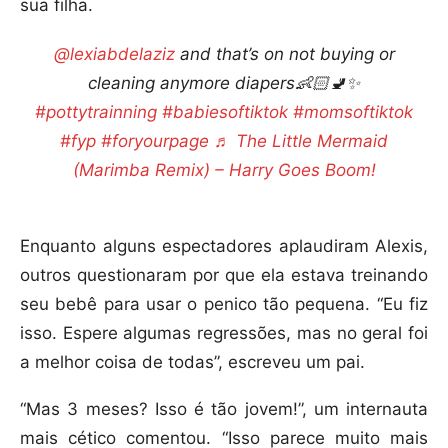
sua filha.
@lexiabdelaziz
and that’s on not buying or
cleaning anymore diapers👶🏻🚽✨
#pottytrainning
#babiesoftiktok
#momsoftiktok
#fyp
#foryourpage
♬ The Little Mermaid
(Marimba Remix) – Harry Goes Boom!
Enquanto alguns espectadores aplaudiram Alexis,
outros questionaram por que ela estava treinando
seu bebê para usar o penico tão pequena. “Eu fiz
isso. Espere algumas regressões, mas no geral foi
a melhor coisa de todas”, escreveu um pai.
“Mas 3 meses? Isso é tão jovem!”, um internauta
mais cético comentou. “Isso parece muito mais