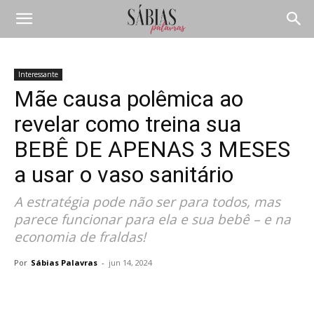
Interessante
Mãe causa polêmica ao
revelar como treina sua
BEBÊ DE APENAS 3 MESES
a usar o vaso sanitário
A estratégia pode não ser para todos, mas
parece funcionar para ela e sua bebê – e na
economia de fraldas!
Por
Sábias Palavras
-
jun 14, 2024
Compartilhar