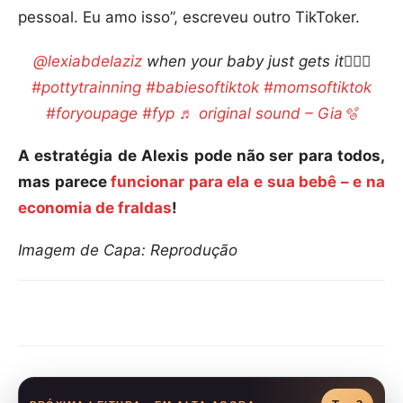
pessoal. Eu amo isso”, escreveu outro TikToker.
@lexiabdelaziz
when your baby just gets it🤷🏼‍♀️
#pottytrainning
#babiesoftiktok
#momsoftiktok
#foryoupage
#fyp
♬ original sound – Gia🫧
A estratégia de Alexis pode não ser para todos,
mas parece
funcionar para ela e sua bebê – e na
economia de fraldas
!
Imagem de Capa: Reprodução
Compartilhar