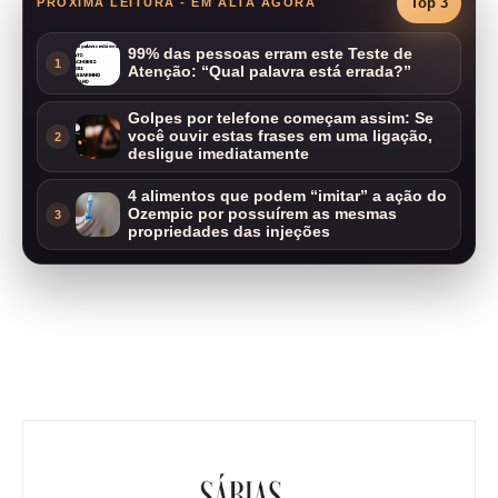
Top 3
PRÓXIMA LEITURA - EM ALTA AGORA
99% das pessoas erram este Teste de
1
Atenção: “Qual palavra está errada?”
Golpes por telefone começam assim: Se
você ouvir estas frases em uma ligação,
2
desligue imediatamente
4 alimentos que podem “imitar” a ação do
Ozempic por possuírem as mesmas
3
propriedades das injeções