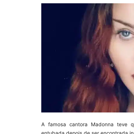
A famosa cantora Madonna teve qu
entubada depois de ser encontrada i