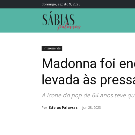
domingo, agosto 9, 2026
Sábias
Palavras
Interessante
Madonna foi enc
levada às press
A ícone do pop de 64 anos teve q
Por
Sábias Palavras
-
jun 28, 2023
Compartilhar