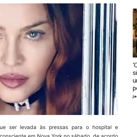
‘
s
u
p
Ja
e ser levada às pressas para o hospital e
nconsciente em Nova York no sábado, de acordo