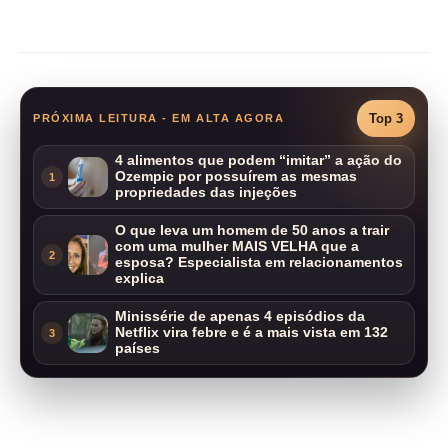
Compartilhar
Top 3
PRÓXIMA LEITURA - EM ALTA AGORA
4 alimentos que podem “imitar” a ação do
Ozempic por possuírem as mesmas
1
propriedades das injeções
O que leva um homem de 50 anos a trair
com uma mulher MAIS VELHA que a
2
esposa? Especialista em relacionamentos
explica
Minissérie de apenas 4 episódios da
Netflix vira febre e é a mais vista em 132
3
países