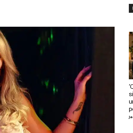
‘
s
u
p
Ja