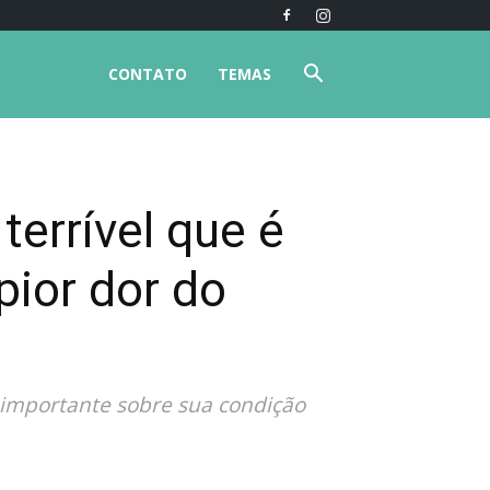
CONTATO
TEMAS
terrível que é
pior dor do
 importante sobre sua condição