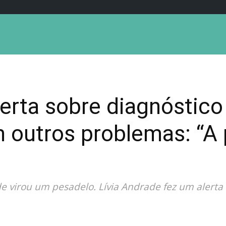
erta sobre diagnóstico 
outros problemas: “A 
 virou um pesadelo. Lívia Andrade fez um alerta