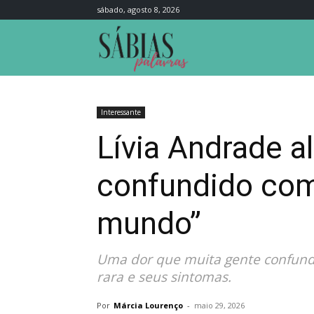
sábado, agosto 8, 2026
Sábias
Palavras
Interessante
Lívia Andrade al
confundido com 
mundo”
Uma dor que muita gente confunde
rara e seus sintomas.
Por
Márcia Lourenço
-
maio 29, 2026