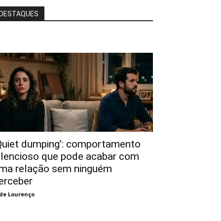
DESTAQUES
Quiet dumping’: comportamento
ilencioso que pode acabar com
ma relação sem ninguém
erceber
de Lourenço