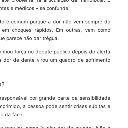
 até problema na articulação da mandíbula. É
entes e médicos – se confunde.
ento é comum porque a dor não vem sempre do
e em choques rápidos. Em outras, vem como
e parece não dar trégua.
anhou força no debate público depois do alerta
a dor de dente virou um quadro de sofrimento
o?
responsável por grande parte da sensibilidade
mprimido, a pessoa pode sentir crises súbitas e
o da face.