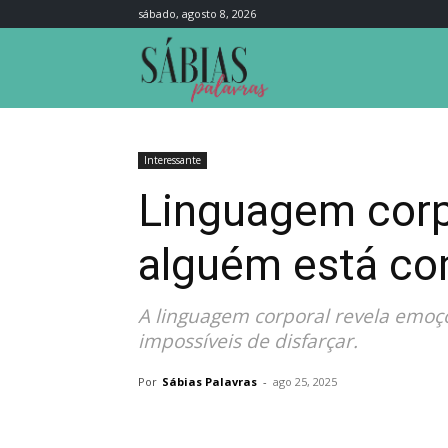
sábado, agosto 8, 2026
Sábias
Palavras
Interessante
Linguagem corpo
alguém está co
A linguagem corporal revela emoçõ
impossíveis de disfarçar.
Por
Sábias Palavras
-
ago 25, 2025
Compartilhar