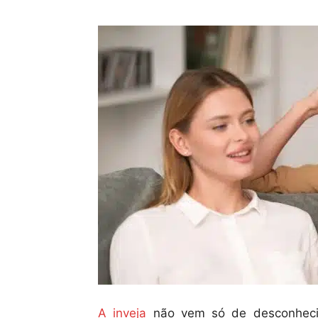
A inveja
não vem só de desconhecid