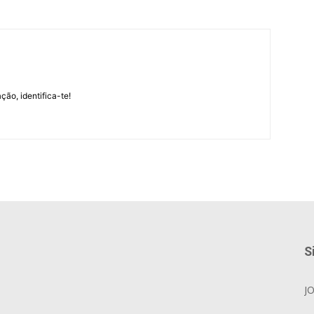
m
ção, identifica-te!
S
J