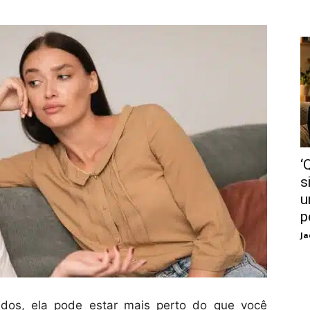
‘
s
u
p
Ja
os, ela pode estar mais perto do que você