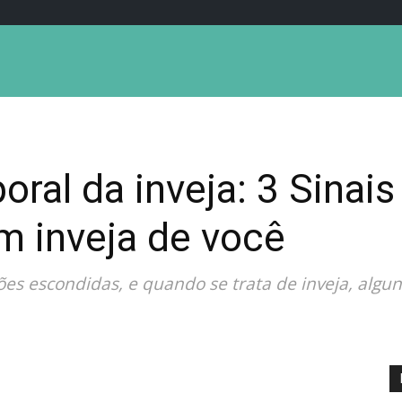
ral da inveja: 3 Sinais
m inveja de você
es escondidas, e quando se trata de inveja, algun