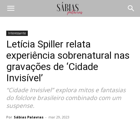
Interessante
Letícia Spiller relata
experiência sobrenatural nas
gravações de ‘Cidade
Invisível’
“Cidade Invisível” explora mitos e fantasias
do folclore brasileiro combinado com um
suspense.
Por
Sábias Palavras
-
mar 29, 2023
Compartilhar