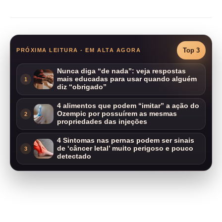
Top 3
PRÓXIMA LEITURA - EM ALTA AGORA
Nunca diga “de nada”: veja respostas
mais educadas para usar quando alguém
1
diz “obrigado”
4 alimentos que podem “imitar” a ação do
Ozempic por possuírem as mesmas
2
propriedades das injeções
4 Sintomas nas pernas podem ser sinais
de ‘câncer letal’ muito perigoso e pouco
3
detectado