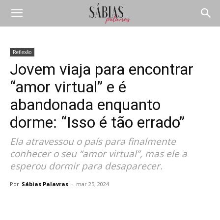
Reflexão
Jovem viaja para encontrar
“amor virtual” e é
abandonada enquanto
dorme: “Isso é tão errado”
Ela atravessou o país para finalmente
conhecer o seu “amor virtual”, mas ele a
esperou dormir para desaparecer.
Por
Sábias Palavras
-
mar 25, 2024
Compartilhar