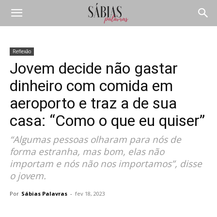
Reflexão
Jovem decide não gastar
dinheiro com comida em
aeroporto e traz a de sua
casa: “Como o que eu quiser”
“Algumas pessoas olharam para nós de
forma estranha, mas bom, elas não
importam e nós não nos importamos”, disse
o jovem.
Por
Sábias Palavras
-
fev 18, 2023
Compartilhar