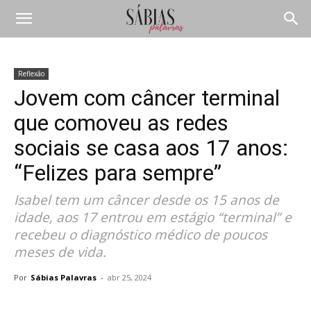
Reflexão
Jovem com câncer terminal
que comoveu as redes
sociais se casa aos 17 anos:
“Felizes para sempre”
Isabel tem um câncer desde os 15 anos de
idade, aos 17 entrou em estágio “terminal” e
recebeu o diagnóstico médico de poucos
meses de vida.
Por
Sábias Palavras
-
abr 25, 2024
Compartilhar