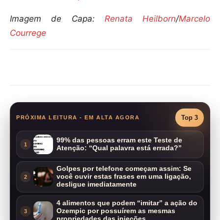
Imagem de Capa:
Renata Heilborn
/
Marcelo
Courrege
Compartilhar
Top 3
PRÓXIMA LEITURA - EM ALTA AGORA
99% das pessoas erram este Teste de
1
Atenção: “Qual palavra está errada?”
Golpes por telefone começam assim: Se
você ouvir estas frases em uma ligação,
2
desligue imediatamente
4 alimentos que podem “imitar” a ação do
Ozempic por possuírem as mesmas
3
propriedades das injeções