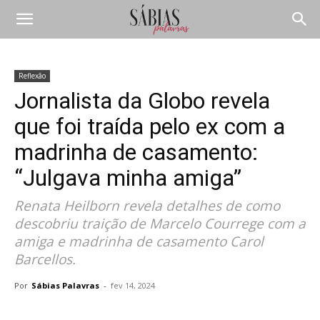
Reflexão
Jornalista da Globo revela
que foi traída pelo ex com a
madrinha de casamento:
“Julgava minha amiga”
Renata Heilborn revela detalhes de como
descobriu traição de Marcelo Courrege com a
amiga e madrinha de casamento Carol
Barcellos.
Por
Sábias Palavras
-
fev 14, 2024
Compartilhar