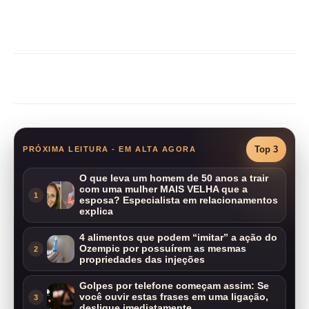
Compartilhar
Top 3
PRÓXIMA LEITURA - EM ALTA AGORA
O que leva um homem de 50 anos a trair
com uma mulher MAIS VELHA que a
1
esposa? Especialista em relacionamentos
explica
4 alimentos que podem “imitar” a ação do
Ozempic por possuírem as mesmas
2
propriedades das injeções
Golpes por telefone começam assim: Se
você ouvir estas frases em uma ligação,
3
desligue imediatamente