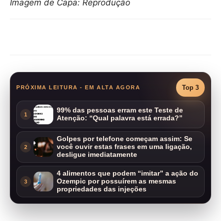
Imagem de Capa: Reprodução
Compartilhar
Top 3
PRÓXIMA LEITURA - EM ALTA AGORA
99% das pessoas erram este Teste de
1
Atenção: “Qual palavra está errada?”
Golpes por telefone começam assim: Se
você ouvir estas frases em uma ligação,
2
desligue imediatamente
4 alimentos que podem “imitar” a ação do
Ozempic por possuírem as mesmas
3
propriedades das injeções