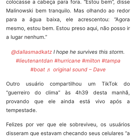
colocasse a cabeça para fora. “Estou bem”, disse
Malinowski bem tranquilo. Mas olhando ao redor
para a água baixa, ele acrescentou: “Agora
mesmo, estou bem. Estou preso aqui, não posso ir
a lugar nenhum.”
@dallasmadkatz
I hope he survives this storm.
#lieutenantdan
#hurricane
#milton
#tampa
#boat
♬ original sound – Dave
Outro usuário compartilhou um TikTok do
“guerreiro do clima” às 4h39 desta manhã,
provando que ele ainda está vivo após a
tempestade.
Felizes por ver que ele sobreviveu, os usuários
disseram que estavam checando seus celulares “a