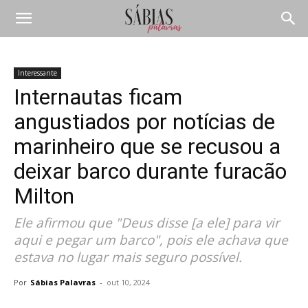
Interessante
Internautas ficam
angustiados por notícias de
marinheiro que se recusou a
deixar barco durante furacão
Milton
Ele afirmou que "Deus disse [a ele] para vir
aqui e pegar um barco", pois ele achava que
estava no lugar mais seguro possível.
Por
Sábias Palavras
-
out 10, 2024