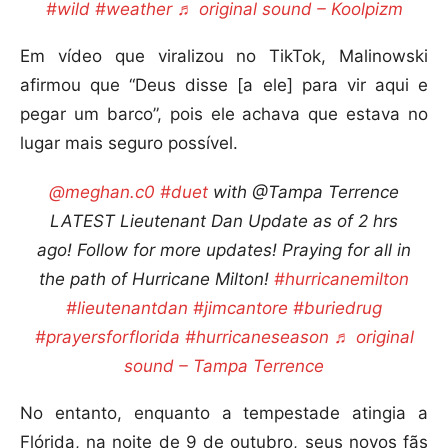
#wild
#weather
♬ original sound – Koolpizm
Em vídeo que viralizou no TikTok, Malinowski
afirmou que “Deus disse [a ele] para vir aqui e
pegar um barco”, pois ele achava que estava no
lugar mais seguro possível.
@meghan.c0
#duet
with @Tampa Terrence
LATEST Lieutenant Dan Update as of 2 hrs
ago! Follow for more updates! Praying for all in
the path of Hurricane Milton!
#hurricanemilton
#lieutenantdan
#jimcantore
#buriedrug
#prayersforflorida
#hurricaneseason
♬ original
sound – Tampa Terrence
No entanto, enquanto a tempestade atingia a
Flórida, na noite de 9 de outubro, seus novos fãs