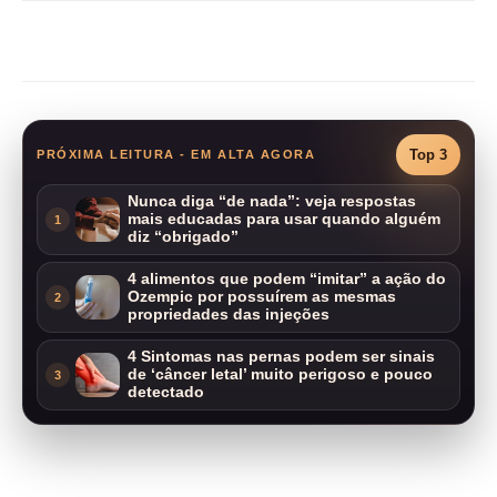
Compartilhar
Top 3
PRÓXIMA LEITURA - EM ALTA AGORA
Nunca diga “de nada”: veja respostas
mais educadas para usar quando alguém
1
diz “obrigado”
4 alimentos que podem “imitar” a ação do
Ozempic por possuírem as mesmas
2
propriedades das injeções
4 Sintomas nas pernas podem ser sinais
de ‘câncer letal’ muito perigoso e pouco
3
detectado