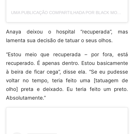
UMA PUBLICAÇÃO COMPARTILHADA POR BLACK MODIFIED FEMALE🇯🇲🇬🇧🏳️‍🌈 (@INKEDUP_BRITISHJAMAICAN)
Anaya deixou o hospital “recuperada”, mas
lamenta sua decisão de tatuar o seus olhos.
“Estou meio que recuperada – por fora, está
recuperado. É apenas dentro. Estou basicamente
à beira de ficar cega”, disse ela. “Se eu pudesse
voltar no tempo, teria feito uma [tatuagem de
olho] preta e deixado. Eu teria feito um preto.
Absolutamente.”