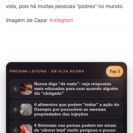
vida, pois há muitas pessoas “podres” no mundo.
Imagem de Capa:
Instagram
Compartilhar
Top 3
PRÓXIMA LEITURA - EM ALTA AGORA
Nunca diga “de nada”: veja respostas
mais educadas para usar quando alguém
1
diz “obrigado”
4 alimentos que podem “imitar” a ação do
Ozempic por possuírem as mesmas
2
propriedades das injeções
4 Sintomas nas pernas podem ser sinais
de ‘câncer letal’ muito perigoso e pouco
3