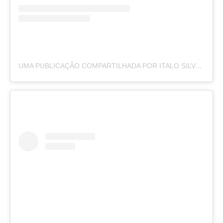
UMA PUBLICAÇÃO COMPARTILHADA POR ITALO SILVA (@ITALOO.SILVA.97)