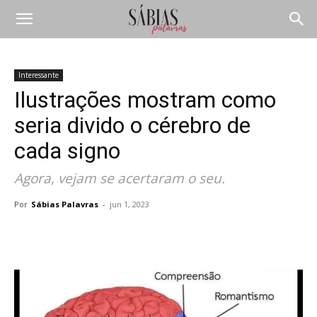
Interessante
Ilustrações mostram como
seria divido o cérebro de
cada signo
Agora, vejam se acertaram o seu.
Por
Sábias Palavras
-
jun 1, 2023
Compartilhar