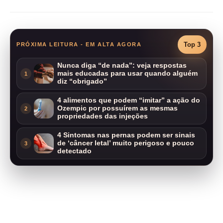
Top 3
PRÓXIMA LEITURA - EM ALTA AGORA
Nunca diga “de nada”: veja respostas
mais educadas para usar quando alguém
1
diz “obrigado”
4 alimentos que podem “imitar” a ação do
Ozempic por possuírem as mesmas
2
propriedades das injeções
4 Sintomas nas pernas podem ser sinais
de ‘câncer letal’ muito perigoso e pouco
3
detectado