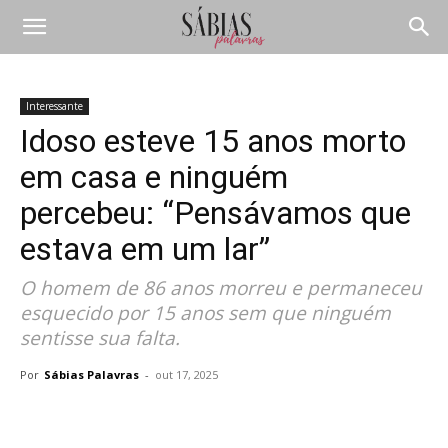
Interessante
Idoso esteve 15 anos morto
em casa e ninguém
percebeu: “Pensávamos que
estava em um lar”
O homem de 86 anos morreu e permaneceu
esquecido por 15 anos sem que ninguém
sentisse sua falta.
Por
Sábias Palavras
-
out 17, 2025
Compartilhar