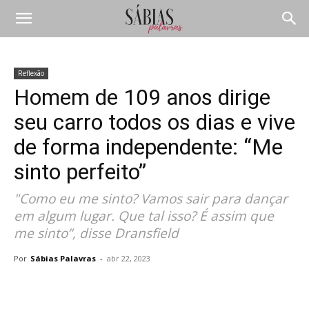
Reflexão
Homem de 109 anos dirige
seu carro todos os dias e vive
de forma independente: “Me
sinto perfeito”
"Como eu me sinto? Vamos sair para dançar
em algum lugar. Que tal isso? É assim que
me sinto”, disse Dransfield
Por
Sábias Palavras
-
abr 22, 2023
Compartilhar