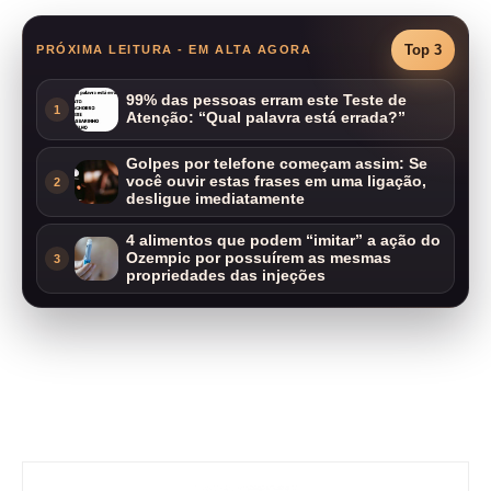
Top 3
PRÓXIMA LEITURA - EM ALTA AGORA
99% das pessoas erram este Teste de
1
Atenção: “Qual palavra está errada?”
Golpes por telefone começam assim: Se
você ouvir estas frases em uma ligação,
2
desligue imediatamente
4 alimentos que podem “imitar” a ação do
Ozempic por possuírem as mesmas
3
propriedades das injeções