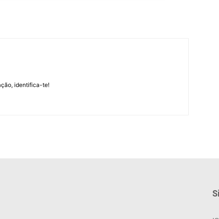
m
ção, identifica-te!
S