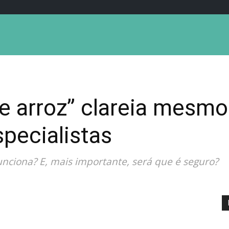
e arroz” clareia mesmo 
pecialistas
nciona? E, mais importante, será que é seguro?