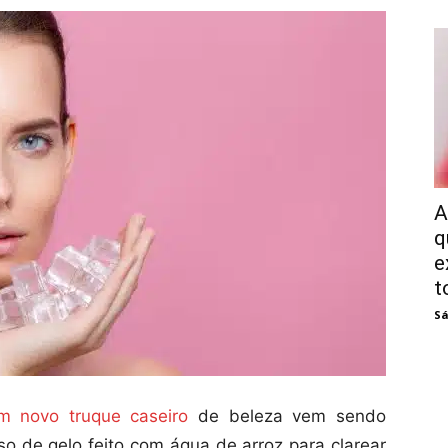
A
q
e
t
Sá
m novo truque caseiro
de beleza vem sendo
so de gelo feito com água de arroz para clarear