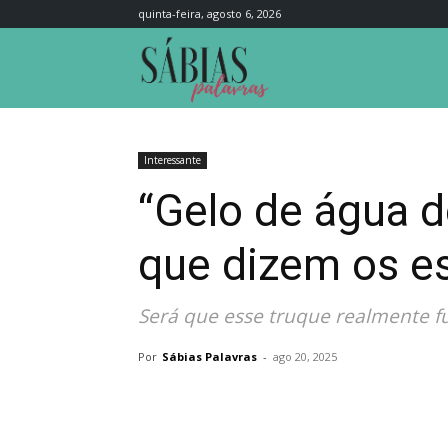
quinta-feira, agosto 6, 2026
Sábias
Palavras
Interessante
“Gelo de água d
que dizem os es
Será que esse truque realmente fu
Por
Sábias Palavras
-
ago 20, 2025
Compartilhar