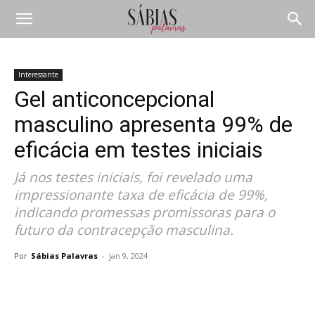
Interessante
Gel anticoncepcional
masculino apresenta 99% de
eficácia em testes iniciais
Já nos testes iniciais, foi revelado uma
impressionante taxa de eficácia de 99%,
indicando promessas promissoras para o
futuro da contracepção masculina.
Por
Sábias Palavras
-
jan 9, 2024
Compartilhar