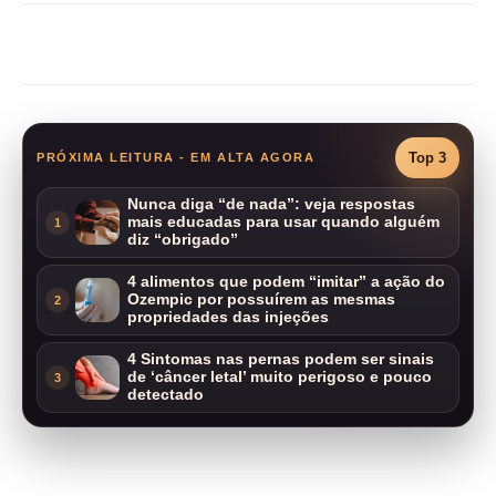
Compartilhar
Top 3
PRÓXIMA LEITURA - EM ALTA AGORA
Nunca diga “de nada”: veja respostas
mais educadas para usar quando alguém
1
diz “obrigado”
4 alimentos que podem “imitar” a ação do
Ozempic por possuírem as mesmas
2
propriedades das injeções
4 Sintomas nas pernas podem ser sinais
de ‘câncer letal’ muito perigoso e pouco
3
detectado