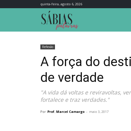
quinta-feira, agosto 6, 2026
Sábias
Palavras
Reflexão
A força do dest
de verdade
"A vida dá voltas e reviravoltas,
fortalece e traz verdades."
Por
Prof. Marcel Camargo
-
maio 3, 2017
Compartilhar