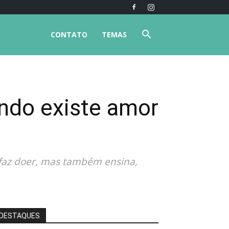
CONTATO
TEMAS
ando existe amor
, faz doer, mas também ensina,
DESTAQUES