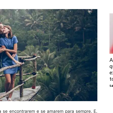
A
q
e
t
Sá
a se encontrarem e se amarem para sempre. E,