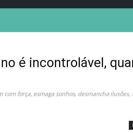
ino é incontrolável, qu
 vem com força, esmaga sonhos, desmancha ilusões