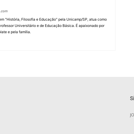
o.com
m "História, Filosofia e Educação" pela Unicamp/SP, atua como
rofessor Universitário e de Educação Básica. É apaixonado por
late e pela família.
S
J