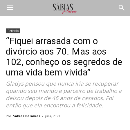
Reflexão
“Fiquei arrasada com o
divórcio aos 70. Mas aos
102, conheço os segredos de
uma vida bem vivida”
Gladys pensou que nunca iria se recuperar
quando seu marido e parceiro de trabalho a
deixou depois de 46 anos de casados. Foi
então que ela encontrou a felicidade.
Por
Sábias Palavras
-
jul 4, 2023
Compartilhar