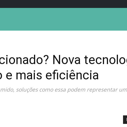
icionado? Nova tecnol
e mais eficiência
e úmido, soluções como essa podem representar u