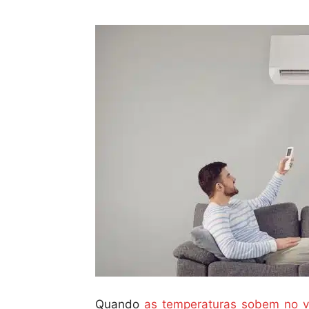
Quando
as temperaturas sobem no v