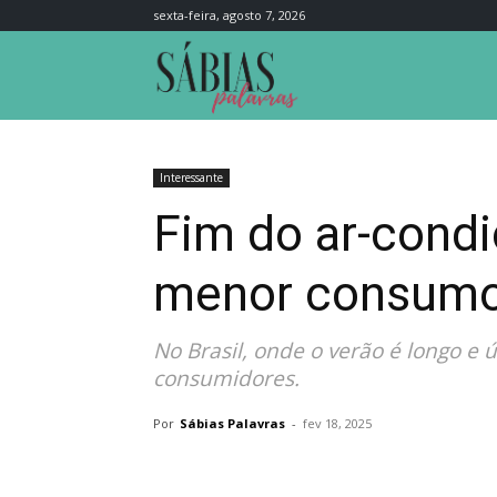
sexta-feira, agosto 7, 2026
Sábias
Palavras
Interessante
Fim do ar-cond
menor consumo 
No Brasil, onde o verão é longo 
consumidores.
Por
Sábias Palavras
-
fev 18, 2025
Compartilhar