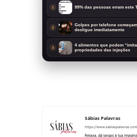
99% das pessoas erram este T
1
Golpes por telefone começam 
2
desligue imediatamente
4 alimentos que podem “imit
3
propriedades das injeções
Sábias Palavras
https://www.sabiaspalavras.co
Relaxa, dá largas à tua imagina