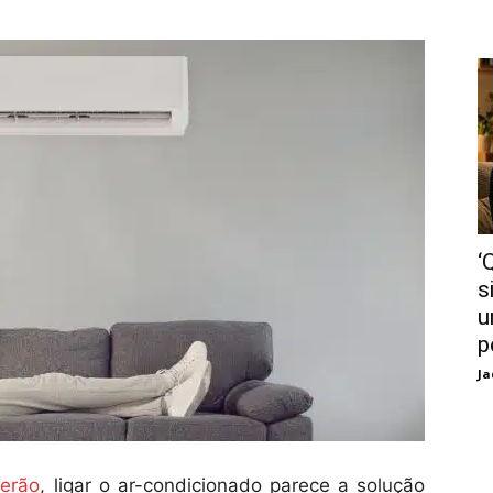
‘
s
u
p
Ja
erão
, ligar o ar-condicionado parece a solução