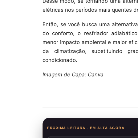
Desse modo, se tornando uma alternat
elétricas nos períodos mais quentes d
Então, se você busca uma alternativ
do conforto, o resfriador adiabát
menor impacto ambiental e maior efici
da climatização, substituindo gr
condicionado.
Imagem de Capa: Canva
Compartilhar
PRÓXIMA LEITURA - EM ALTA AGORA