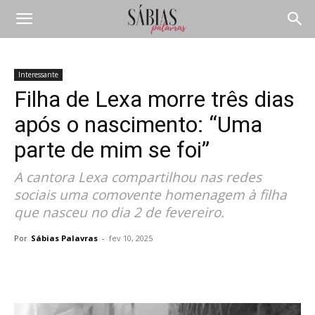
Interessante
Filha de Lexa morre três dias
após o nascimento: “Uma
parte de mim se foi”
A cantora Lexa compartilhou nas redes
sociais uma comovente homenagem à filha
que nasceu no dia 2 de fevereiro.
Por
Sábias Palavras
-
fev 10, 2025
Compartilhar