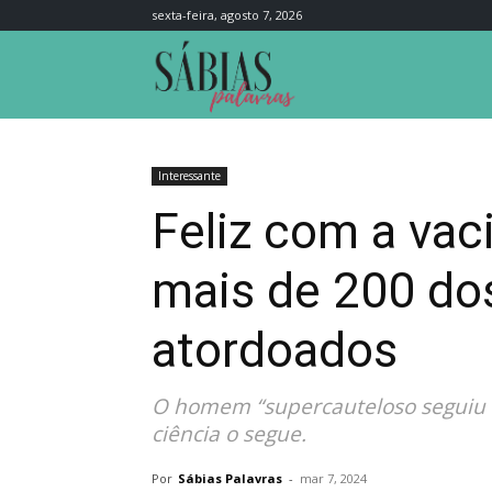
sexta-feira, agosto 7, 2026
Sábias
Palavras
Interessante
Feliz com a vac
mais de 200 dos
atordoados
O homem “supercauteloso seguiu a
ciência o segue.
Por
Sábias Palavras
-
mar 7, 2024