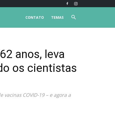
CONTATO
TEMAS
62 anos, leva
o os cientistas
 vacinas COVID-19 – e agora a