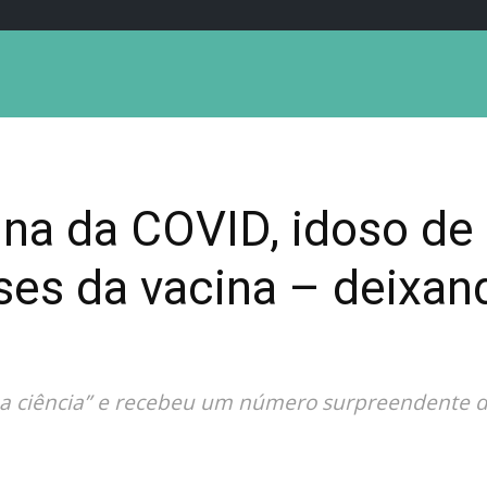
ina da COVID, idoso de 
es da vacina – deixand
 ciência” e recebeu um número surpreendente de