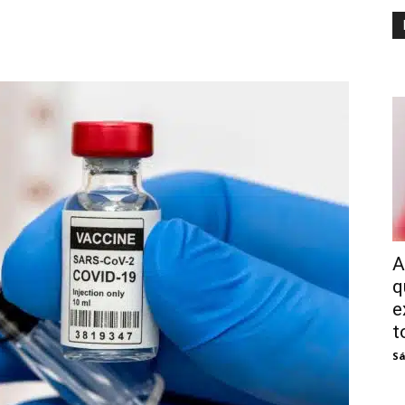
A
q
e
t
Sá