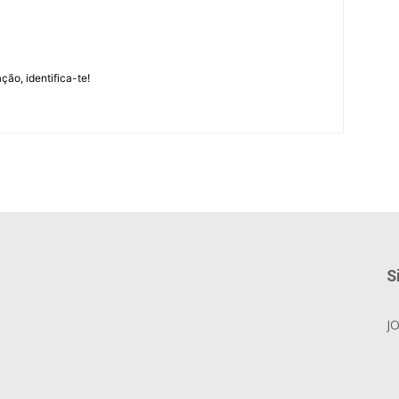
m
ção, identifica-te!
S
J