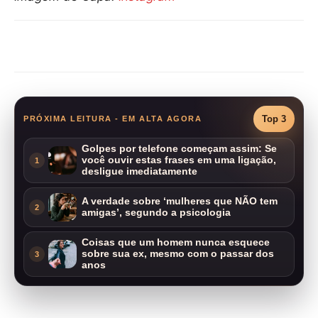
Compartilhar
Top 3
PRÓXIMA LEITURA - EM ALTA AGORA
Golpes por telefone começam assim: Se
você ouvir estas frases em uma ligação,
1
desligue imediatamente
A verdade sobre ‘mulheres que NÃO tem
2
amigas’, segundo a psicologia
Coisas que um homem nunca esquece
sobre sua ex, mesmo com o passar dos
3
anos