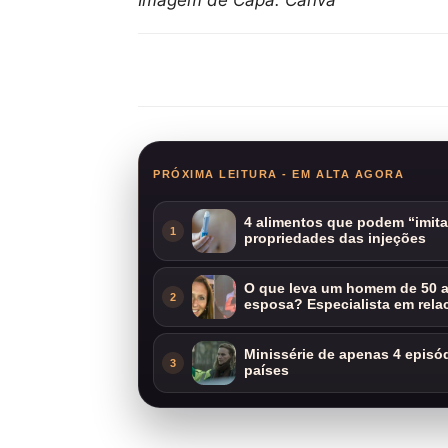
Imagem de Capa: Canva
Compartilhar
PRÓXIMA LEITURA - EM ALTA AGORA
4 alimentos que podem “imit
1
propriedades das injeções
O que leva um homem de 50 a
2
esposa? Especialista em rela
Minissérie de apenas 4 episódi
3
países