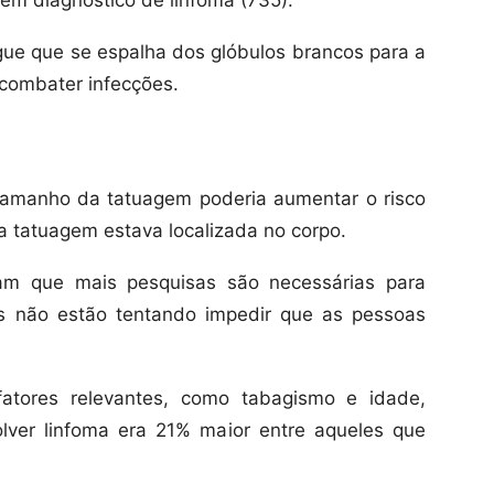
em diagnóstico de linfoma (735).
gue que se espalha dos glóbulos brancos para a
combater infecções.
tamanho da tatuagem poderia aumentar o risco
a tatuagem estava localizada no corpo.
zam que mais pesquisas são necessárias para
es não estão tentando impedir que as pessoas
fatores relevantes, como tabagismo e idade,
lver linfoma era 21% maior entre aqueles que