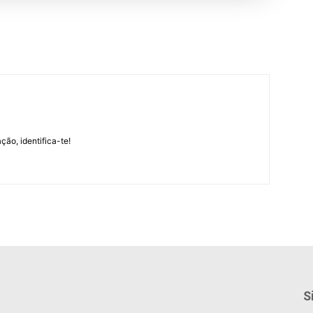
m
ção, identifica-te!
S