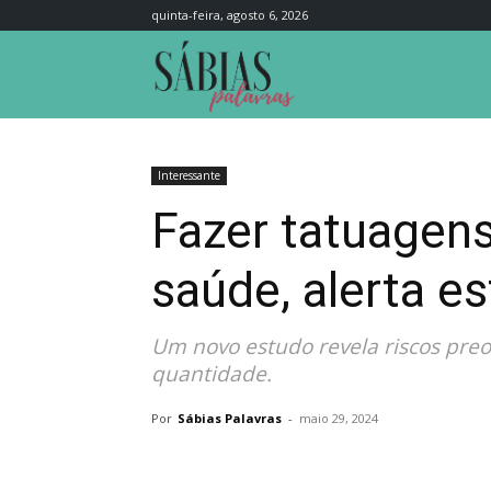
quinta-feira, agosto 6, 2026
Sábias
Palavras
Interessante
Fazer tatuagens
saúde, alerta e
Um novo estudo revela riscos pre
quantidade.
Por
Sábias Palavras
-
maio 29, 2024
Compartilhar