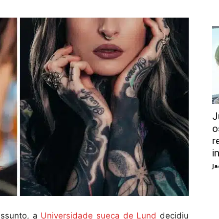
J
o
r
i
Ja
assunto, a
Universidade sueca de Lund
decidiu