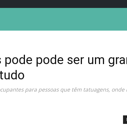
 pode pode ser um gran
studo
ocupantes para pessoas que têm tatuagens, onde