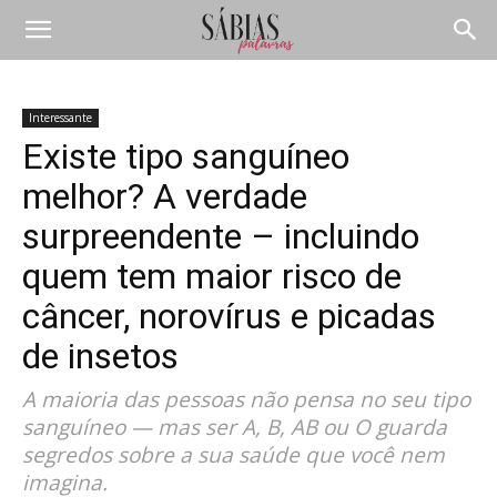
Interessante
Existe tipo sanguíneo
melhor? A verdade
surpreendente – incluindo
quem tem maior risco de
câncer, norovírus e picadas
de insetos
A maioria das pessoas não pensa no seu tipo
sanguíneo — mas ser A, B, AB ou O guarda
segredos sobre a sua saúde que você nem
imagina.