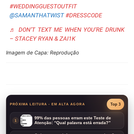
#WEDDINGGUESTOUTFIT
@SAMANTHATWIST
#DRESSCODE
♬ DON’T TEXT ME WHEN YOU’RE DRUNK
– STACEY RYAN & ZAI1K
Imagem de Capa: Reprodução
Compartilhar
Top 3
PRÓXIMA LEITURA - EM ALTA AGORA
99% das pessoas erram este Teste de
1
Atenção: “Qual palavra está errada?”