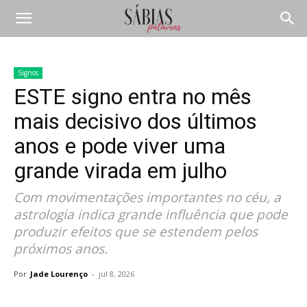
Signos
ESTE signo entra no mês
mais decisivo dos últimos
anos e pode viver uma
grande virada em julho
Com movimentações importantes no céu, a
astrologia indica grande influência que pode
produzir efeitos que se estendem pelos
próximos anos.
Por
Jade Lourenço
-
jul 8, 2026
Compartilhar