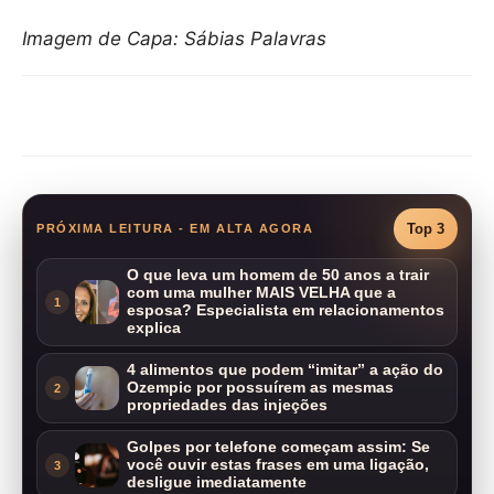
Imagem de Capa: Sábias Palavras
Compartilhar
Top 3
PRÓXIMA LEITURA - EM ALTA AGORA
O que leva um homem de 50 anos a trair
com uma mulher MAIS VELHA que a
1
esposa? Especialista em relacionamentos
explica
4 alimentos que podem “imitar” a ação do
Ozempic por possuírem as mesmas
2
propriedades das injeções
Golpes por telefone começam assim: Se
você ouvir estas frases em uma ligação,
3
desligue imediatamente