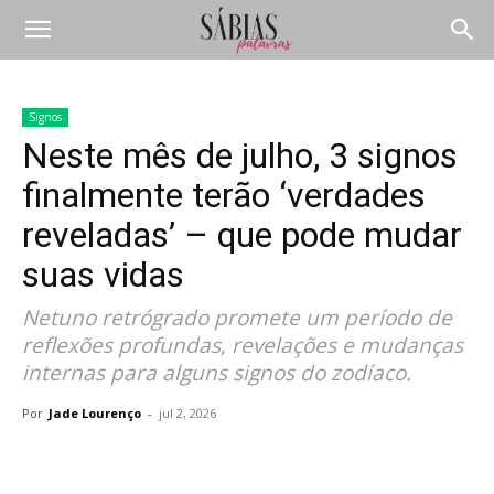
Signos
Neste mês de julho, 3 signos
finalmente terão ‘verdades
reveladas’ – que pode mudar
suas vidas
Netuno retrógrado promete um período de
reflexões profundas, revelações e mudanças
internas para alguns signos do zodíaco.
Por
Jade Lourenço
-
jul 2, 2026
Compartilhar