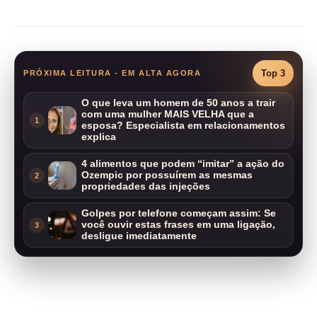
Compartilhar
Top 3
PRÓXIMA LEITURA - EM ALTA AGORA
O que leva um homem de 50 anos a trair
com uma mulher MAIS VELHA que a
1
esposa? Especialista em relacionamentos
explica
4 alimentos que podem “imitar” a ação do
Ozempic por possuírem as mesmas
2
propriedades das injeções
Golpes por telefone começam assim: Se
você ouvir estas frases em uma ligação,
3
desligue imediatamente