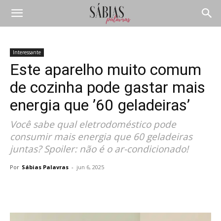
Interessante
Este aparelho muito comum
de cozinha pode gastar mais
energia que ’60 geladeiras’
Você sabe qual eletrodoméstico pode
consumir mais energia que 60 geladeiras
juntas? Spoiler: não é o ar-condicionado!
Por
Sábias Palavras
-
jun 6, 2025
Compartilhar