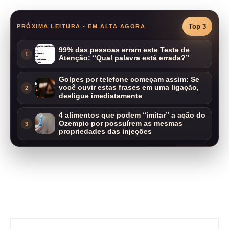
Top 3
PRÓXIMA LEITURA - EM ALTA AGORA
99% das pessoas erram este Teste de
1
Atenção: “Qual palavra está errada?”
Golpes por telefone começam assim: Se
você ouvir estas frases em uma ligação,
2
desligue imediatamente
4 alimentos que podem “imitar” a ação do
Ozempic por possuírem as mesmas
3
propriedades das injeções