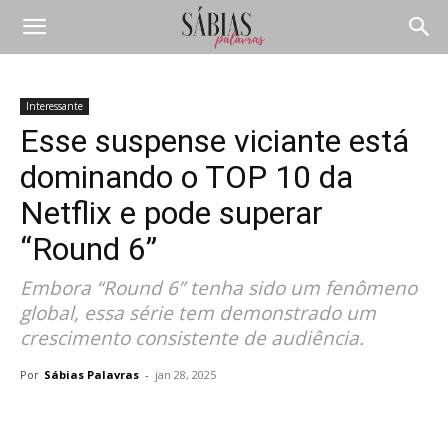
Interessante
Esse suspense viciante está
dominando o TOP 10 da
Netflix e pode superar
“Round 6”
Embora “Round 6” tenha sido um fenômeno
global, essa série tem demonstrado um
crescimento consistente de audiência.
Por
Sábias Palavras
-
jan 28, 2025
Compartilhar