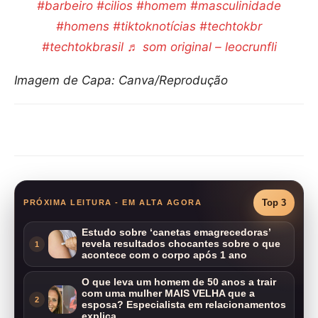
#barbeiro
#cilios
#homem
#masculinidade
#homens
#tiktoknotícias
#techtokbr
#techtokbrasil
♬ som original – leocrunfli
Imagem de Capa: Canva/Reprodução
Compartilhar
Top 3
PRÓXIMA LEITURA - EM ALTA AGORA
Estudo sobre ‘canetas emagrecedoras’
revela resultados chocantes sobre o que
1
acontece com o corpo após 1 ano
O que leva um homem de 50 anos a trair
com uma mulher MAIS VELHA que a
2
esposa? Especialista em relacionamentos
explica