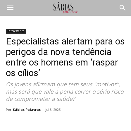
Interessante
Especialistas alertam para os
perigos da nova tendência
entre os homens em ‘raspar
os cílios’
Os jovens afirmam que tem seus "motivos",
mas será que vale a pena correr o sério risco
de comprometer a saúde?
Por
Sábias Palavras
-
jul 8, 2025
Compartilhar