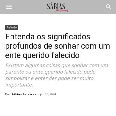
Reflexão
Entenda os significados
profundos de sonhar com um
ente querido falecido
Existem algumas coisas que sonhar com um
parente ou ente querido falecido pode
simbolizar e entender pode ser muito
importante.
Por
Sábias Palavras
-
jan 26, 2024
Compartilhar