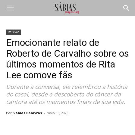
Reflexão
Emocionante relato de
Roberto de Carvalho sobre os
últimos momentos de Rita
Lee comove fãs
Durante a conversa, ele relembrou a história
do casal, desde a descoberta do câncer da
cantora até os momentos finais de sua vida.
Por
Sábias Palavras
-
maio 15, 2023
Compartilhar