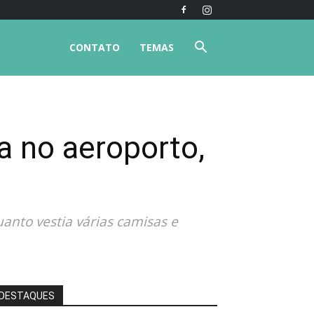
CONTATO
TEMAS
a no aeroporto,
anto vestia várias camisas e
DESTAQUES