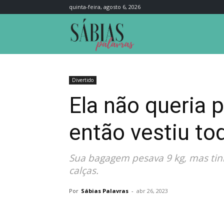
quinta-feira, agosto 6, 2026
Sábias
Palavras
Divertido
Ela não queria 
então vestiu to
Sua bagagem pesava 9 kg, mas tinh
calças.
Por
Sábias Palavras
-
abr 26, 2023
Compartilhar