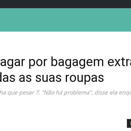
pagar por bagagem extr
das as suas roupas
a que pesar 7. “Não há problema”, disse ela enqu