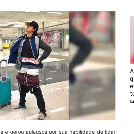
A
q
e
t
Sá
is e gerou aplausos por sua habilidade de lidar