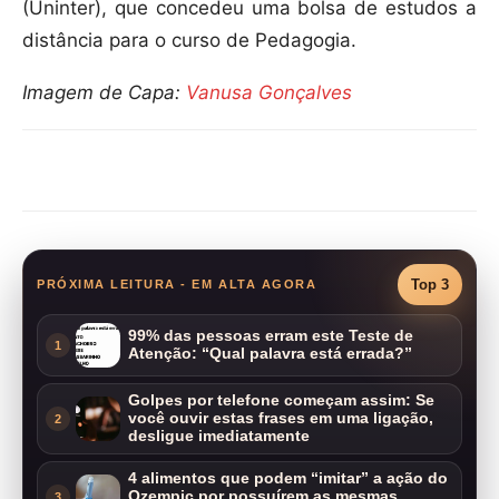
(Uninter), que concedeu uma bolsa de estudos a
distância para o curso de Pedagogia.
Imagem de Capa:
Vanusa Gonçalves
Compartilhar
Top 3
PRÓXIMA LEITURA - EM ALTA AGORA
99% das pessoas erram este Teste de
1
Atenção: “Qual palavra está errada?”
Golpes por telefone começam assim: Se
você ouvir estas frases em uma ligação,
2
desligue imediatamente
4 alimentos que podem “imitar” a ação do
Ozempic por possuírem as mesmas
3