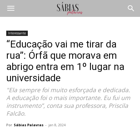
Interessante
“Educação vai me tirar da
rua”: Órfã que morava em
abrigo entra em 1º lugar na
universidade
"Ela sempre foi muito esforçada e dedicada.
A educação foi o mais importante. Eu fui um
instrumento”, conta sua professora, Priscila
Falcão.
Por
Sábias Palavras
-
jan 8, 2024
Compartilhar