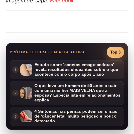
Imagem de Capa:
Facebook
Compartilhar
Top 3
PRÓXIMA LEITURA - EM ALTA AGORA
Estudo sobre ‘canetas emagrecedoras’
revela resultados chocantes sobre o que
1
acontece com o corpo após 1 ano
O que leva um homem de 50 anos a trair
com uma mulher MAIS VELHA que a
2
esposa? Especialista em relacionamentos
explica
4 Sintomas nas pernas podem ser sinais
de ‘câncer letal’ muito perigoso e pouco
3
detectado