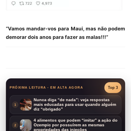
“Vamos mandar-vos para Maui, mas não podem
demorar dois anos para fazer as malas!!!”
Compartilhar
Top 3
PRÓXIMA LEITURA - EM ALTA AGORA
Nunca diga “de nada”: veja respostas
mais educadas para usar quando alguém
1
diz “obrigado”
4 alimentos que podem “imitar” a ação do
Ozempic por possuírem as mesmas
2
propriedades das injeções