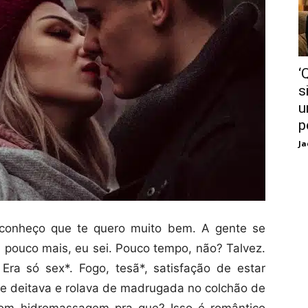
‘
s
u
p
Ja
econheço que te quero muito bem. A gente se
pouco mais, eu sei. Pouco tempo, não? Talvez.
ra só sex*. Fogo, tesã*, satisfação de estar
nte deitava e rolava de madrugada no colchão de