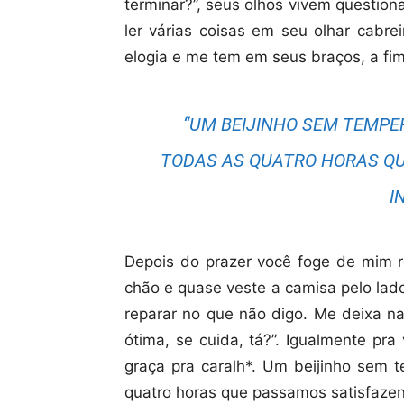
terminar?”, seus olhos vivem questio
ler várias coisas em seu olhar cab
elogia e me tem em seus braços, a fim 
“UM BEIJINHO SEM TEMPER
TODAS AS QUATRO HORAS Q
I
Depois do prazer você foge de mim re
chão e quase veste a camisa pelo lad
reparar no que não digo. Me deixa na
ótima, se cuida, tá?”. Igualmente pr
graça pra caralh*. Um beijinho sem t
quatro horas que passamos satisfazen