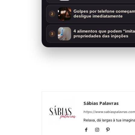
Golpes por telefone começam 
2
desligue imediatamente
4 alimentos que podem “imit
3
propriedades das injeções
Sábias Palavras
https://www.sabiaspalavras.co
Relaxa, dá largas à tua imagina