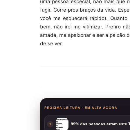
uma pessoa especial, não mais que m
fugir. Corre pros braços da vida. Es
você me esquecerá rápido). Quanto 
bem, não irei me vitimizar. Prefiro n
amada, me apaixonar e ser a paixão d
de se ver.
Compartilhar
PRÓXIMA LEITURA - EM ALTA AGORA
99% das pessoas erram este T
1