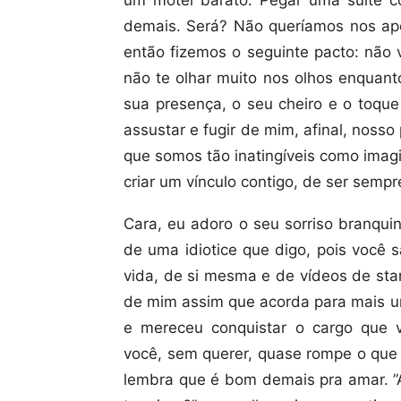
um motel barato. Pegar uma suíte 
demais. Será? Não queríamos nos ap
então fizemos o seguinte pacto: não
não te olhar muito nos olhos enquant
sua presença, o seu cheiro e o toque
assustar e fugir de mim, afinal, nosso
que somos tão inatingíveis como ima
criar um vínculo contigo, de ser semp
Cara, eu adoro o seu sorriso branqui
de uma idiotice que digo, pois você 
vida, de si mesma e de vídeos de st
de mim assim que acorda para mais um
e mereceu conquistar o cargo que 
você, sem querer, quase rompe o que 
lembra que é bom demais pra amar. ”A