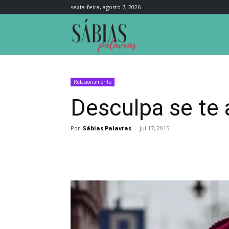
sexta-feira, agosto 7, 2026
Sábias
Palavras
Relacionamento
Desculpa se te
Por
Sábias Palavras
-
jul 17, 2015
Compartilhar