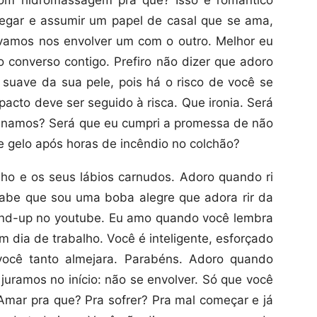
com hidromassagem pra que? Isso é romântico
egar e assumir um papel de casal que se ama,
 vamos nos envolver um com o outro. Melhor eu
o converso contigo. Prefiro não dizer que adoro
 suave da sua pele, pois há o risco de você se
 pacto deve ser seguido à risca. Que ironia. Será
ginamos? Será que eu cumpri a promessa de não
re gelo após horas de incêndio no colchão?
nho e os seus lábios carnudos. Adoro quando ri
sabe que sou uma boba alegre que adora rir da
and-up no youtube. Eu amo quando você lembra
 dia de trabalho. Você é inteligente, esforçado
você tanto almejara. Parabéns. Adoro quando
juramos no início: não se envolver. Só que você
mar pra que? Pra sofrer? Pra mal começar e já